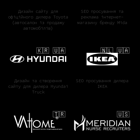
Дизайн сайту для
SEO просування та
офіційного дилера Toyota
реклама інтернет-
(автосалон із продажу
магазину бренду Mida
автомобілів)
🇰🇷 🇺🇦
🇳🇱 🇺🇦
Дизайн та створення
SEO просування дилера
сайту для дилера Hyundai
IKEA
Truck
🇹🇷
🇺🇸