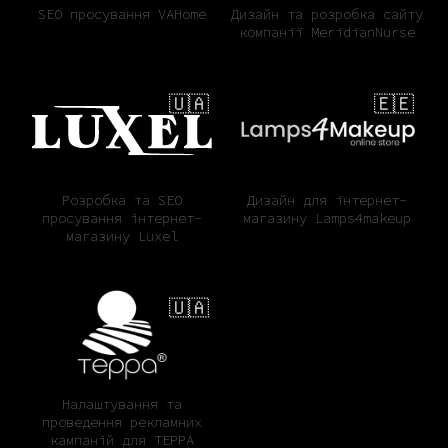
SEO просування VAHome
Дизайн та розробка сайту
компанії MeridianNurse
🇺🇦
🇪🇪
Розробка та SEO
Дизайн для інтернет-
просування інтернет-
магазину Lamps4makeup
магазину Luxel
🇺🇦
Налаштування та
проведення рекламних
кампаній для ТЕРРА