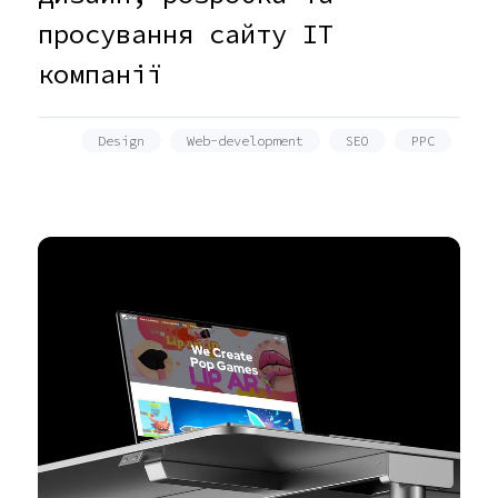
просування сайту IT
компанії
Design
Web-development
SEO
PPC