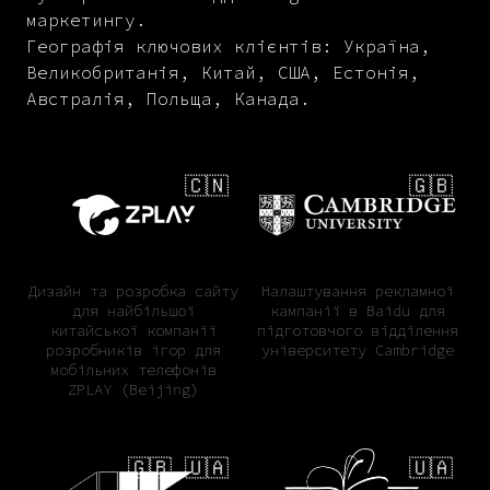
маркетингу.
Географія ключових клієнтів: Україна,
Великобританія, Китай, США, Естонія,
Австралія, Польща, Канада.
🇨🇳
🇬🇧
Дизайн та розробка сайту
Налаштування рекламної
для найбільшої
кампанії в Baidu для
китайської компанії
підготовчого відділення
розробників ігор для
університету Cambridge
мобільних телефонів
ZPLAY (Beijing)
🇬🇧 🇺🇦
🇺🇦