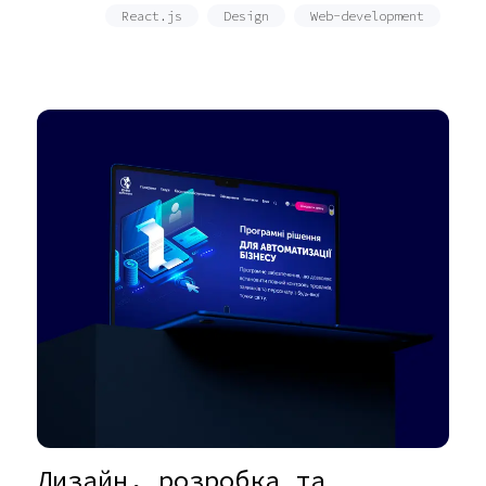
React.js
Design
Web-development
Дизайн, розробка та