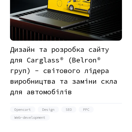
Дизайн та розробка сайту
для Carglass® (Belron®
груп) - світового лідера
виробництва та заміни скла
для автомобілів
Opencart
Design
SEO
PPC
Web-development