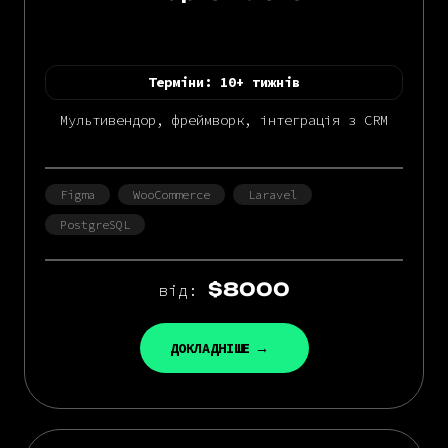
Терміни:
10+ тижнів
Мультивендор, фреймворк, інтеграція з CRM
Figma
WooCommerce
Laravel
PostgreSQL
$8000
від:
ДОКЛАДНІШЕ