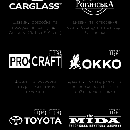
Дизайн, розробка та
Дизайн та створення
просування сайту для
сайту бренду питної води
Carlass (Belron® Group)
Роганська
🇺🇦
🇺🇦
Дизайн та розробка
Дизайн, техпідтримка та
інтернет-магазину
розробка розділів на
Procraft
сайті мережі ОККО
🇯🇵 🇺🇦
🇺🇦