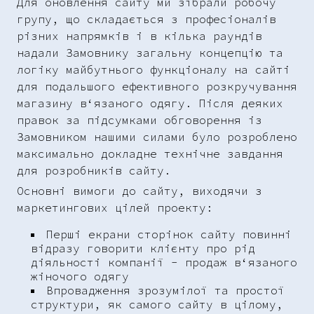
Для оновлення сайту ми зібрали робочу
групу, що складається з професіоналів
різних напрямків і в кілька раундів
надали Замовнику загальну концепцію та
логіку майбутнього функціоналу на сайті
для подальшого ефективного розкручування
магазину в‘язаного одягу. Після деяких
правок за підсумками обговорення із
Замовником нашими силами було розроблено
максимально докладне технічне завдання
для розробників сайту.
Основні вимоги до сайту, виходячи з
маркетингових цілей проекту:
Перші екрани сторінок сайту повинні
відразу говорити клієнту про рід
діяльності компанії - продаж в‘язаного
жіночого одягу
Впровадження зрозумілої та простої
структури, як самого сайту в цілому,