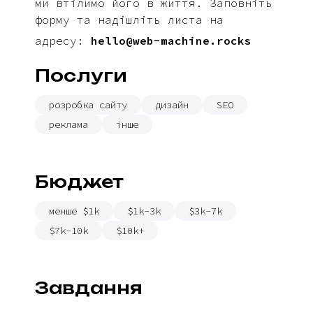
ми втілимо його в життя. Заповніть
форму та надішліть листа на
адресу:
hello@web-machine.rocks
Послуги
розробка сайту
дизайн
SEO
реклама
інше
Бюджет
менше $1k
$1k-3k
$3k-7k
$7k-10k
$10k+
Завдання