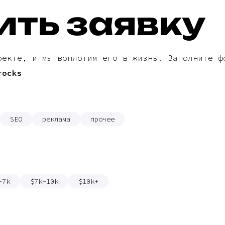
ить заявку
оекте, и мы воплотим его в жизнь. Заполните ф
rocks
SEO
реклама
прочее
-7k
$7k-10k
$10k+