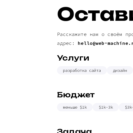
Остав
Расскажите нам о своём пр
адрес:
hello@web-machine.
Услуги
разработка сайта
дизайн
Бюджет
меньше $1k
$1k-3k
$3k
Задача